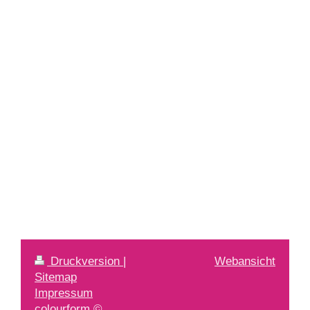
Druckversion
|
Webansicht
Sitemap
Impressum
colourform ©,