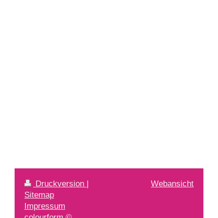
Druckversion
|
Webansicht
Sitemap
Impressum
colourform ©,