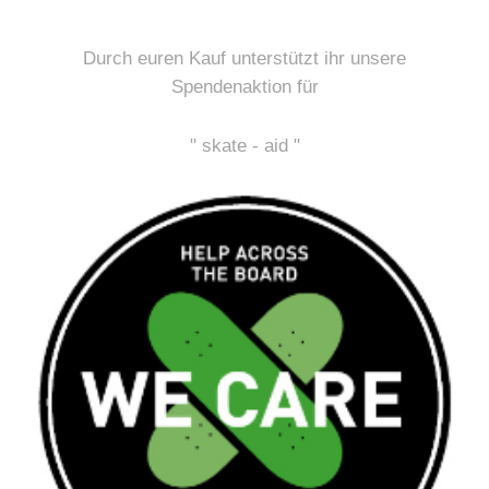
Durch euren Kauf unterstützt ihr unsere
Spendenaktion für
" skate - aid "