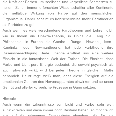
die Kraft der Farben um seelische und körperliche Schmerzen zu
heilen. Schon immer erforschten Wissenschaftler aller Kontinente
die vielfältige Wirkung von Farbe auf den menschlichen
Organismus. Daher scheint es ironischerweise mehr Farbtheorien
als Farbtöne zu geben.
Auch wenn es viele verschiedene Farbtheorien und Lehren gibt,
wie in Indien die Chakra-Theorie, in China die Feng Shui
Philosophie, in Europa die Goethe-, Runge-, Newton-, Itten-,
Kandinksi- oder Newmantheorie, hat jede Farbtheorie ihre
Daseinsberechtigung. Jede Theorie eröffnet uns eine weitere
Einsicht in die fantastische Welt der Farben. Die Einsicht, dass
Farbe und Licht pure Energie bedeutet, die sowohl psychisch als
auch physisch wirkt, wird bei jeder Theorie in gleichem Maße
behandelt. Heutzutage weiß man, dass diese Energien auf die
emotionalen Zentren des Nervenapparates einwirken und so unser
Gemüt und allerlei körperliche Prozesse in Gang setzten.
Historie
Auch wenn die Erkenntnisse von Licht und Farbe sehr weit
zurückgreifen und diese immer noch Bestand haben, so möchte ich
nur auf die relevanten Durchbrüche eingehen, die für die