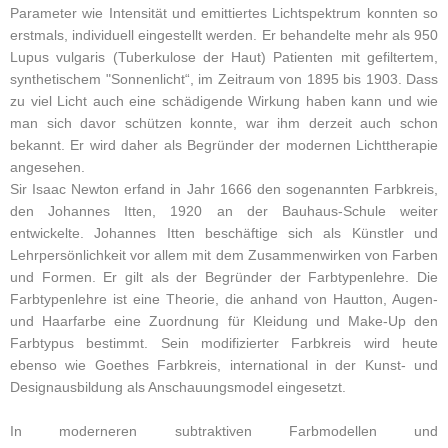
Parameter wie Intensität und emittiertes Lichtspektrum konnten so
erstmals, individuell eingestellt werden. Er behandelte mehr als 950
Lupus vulgaris (Tuberkulose der Haut) Patienten mit gefiltertem,
synthetischem "Sonnenlicht“, im Zeitraum von 1895 bis 1903. Dass
zu viel Licht auch eine schädigende Wirkung haben kann und wie
man sich davor schützen konnte, war ihm derzeit auch schon
bekannt. Er wird daher als Begründer der modernen Lichttherapie
angesehen.
Sir Isaac Newton erfand in Jahr 1666 den sogenannten Farbkreis,
den Johannes Itten, 1920 an der Bauhaus-Schule weiter
entwickelte. Johannes Itten beschäftige sich als Künstler und
Lehrpersönlichkeit vor allem mit dem Zusammenwirken von Farben
und Formen. Er gilt als der Begründer der Farbtypenlehre. Die
Farbtypenlehre ist eine Theorie, die anhand von Hautton, Augen-
und Haarfarbe eine Zuordnung für Kleidung und Make-Up den
Farbtypus bestimmt. Sein modifizierter Farbkreis wird heute
ebenso wie Goethes Farbkreis, international in der Kunst- und
Designausbildung als Anschauungsmodel eingesetzt.
In moderneren subtraktiven Farbmodellen und