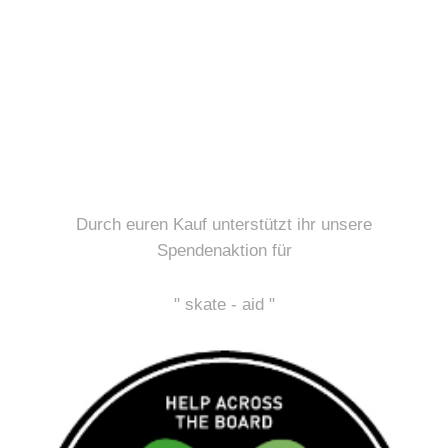
Durch euren Kauf unterstützt ihr unsere
Spendenaktion für
" skate - aid "