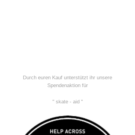
Durch euren Kauf unterstützt ihr unsere
Spendenaktion für
" skate - aid "